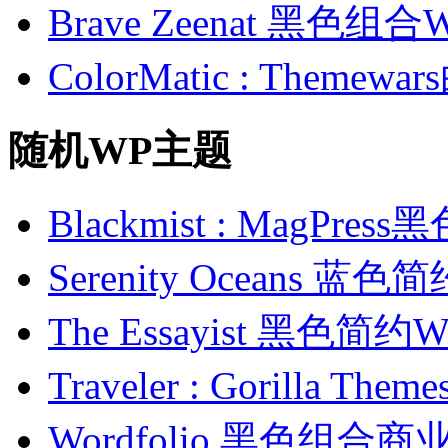
Brave Zeenat 黑色组合
ColorMatic : Them
随机WP主题
Blackmist : MagPr
Serenity Oceans 
The Essayist 黑色
Traveler : Gorilla
Wordfolio 黑色组合