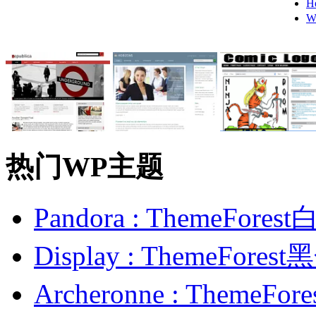
H
W
热门WP主题
Pandora : ThemeFo
Display : ThemeFor
Archeronne : Theme