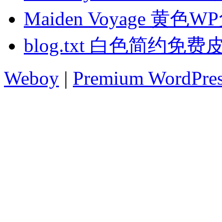
Maiden Voyage 黄色
blog.txt 白色简约免费
Weboy
|
Premium WordPre