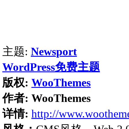
主题:
Newsport
WordPress免费主题
版权:
WooThemes
作者:
WooThemes
详情:
http://www.woothem