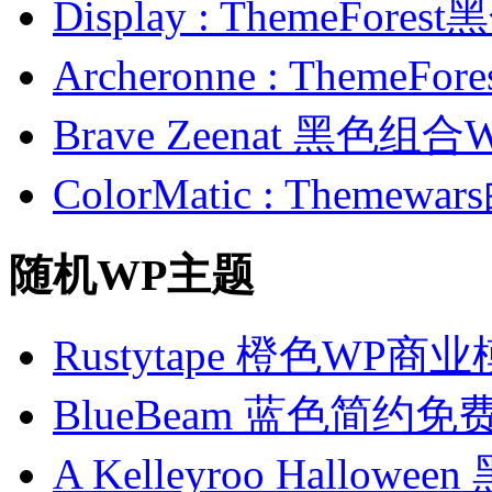
Display : ThemeFor
Archeronne : Theme
Brave Zeenat 黑色组合
ColorMatic : Them
随机WP主题
Rustytape 橙色WP商
BlueBeam 蓝色简约
A Kelleyroo Hallow