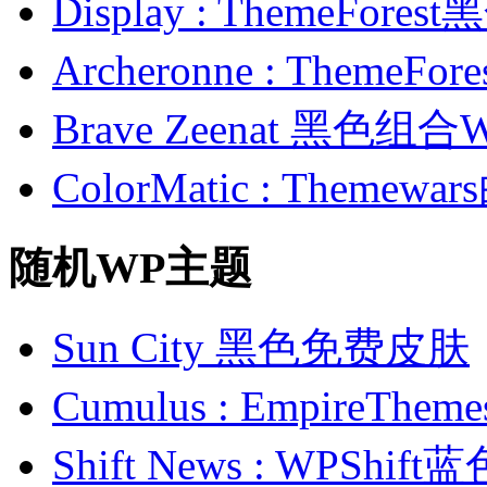
Display : ThemeFor
Archeronne : Theme
Brave Zeenat 黑色组合
ColorMatic : Them
随机WP主题
Sun City 黑色免费皮肤
Cumulus : Empire
Shift News : WPSh