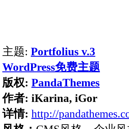
主题:
Portfolius v.3
WordPress免费主题
版权:
PandaThemes
作者:
iKarina, iGor
详情:
http://pandathemes.