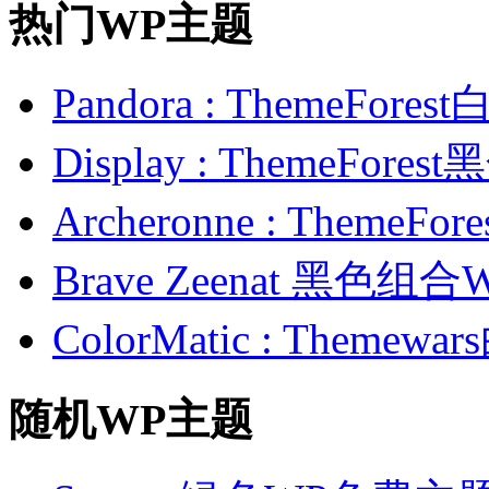
热门WP主题
Pandora : ThemeFo
Display : ThemeFor
Archeronne : Theme
Brave Zeenat 黑色组合
ColorMatic : Them
随机WP主题