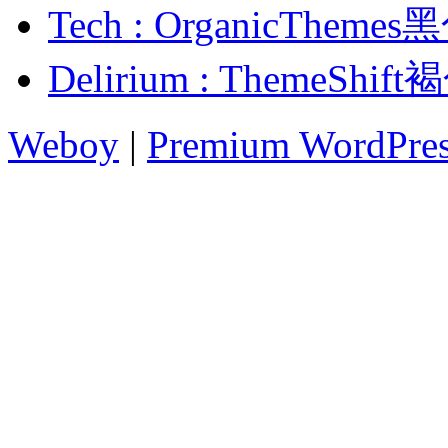
Tech : OrganicTh
Delirium : ThemeS
Weboy
|
Premium WordPre