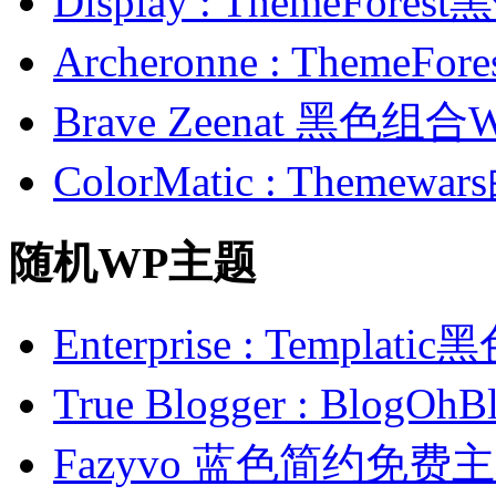
Display : ThemeFor
Archeronne : Theme
Brave Zeenat 黑色组合
ColorMatic : Them
随机WP主题
Enterprise : Templ
True Blogger : Blo
Fazyvo 蓝色简约免费