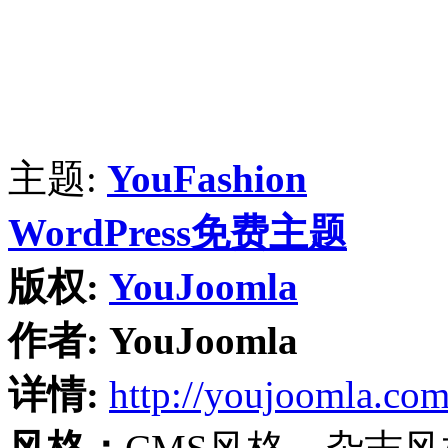
主题:
YouFashion
WordPress免费主题
版权:
YouJoomla
作者:
YouJoomla
详情:
http://youjoomla.co