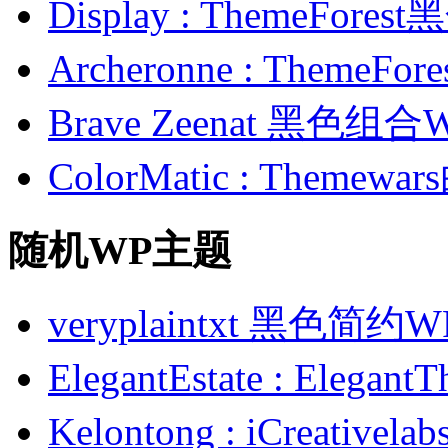
Display : ThemeFor
Archeronne : Theme
Brave Zeenat 黑色组合
ColorMatic : Them
随机WP主题
veryplaintxt 黑色简
ElegantEstate : El
Kelontong : iCrea