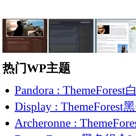
热门WP主题
Pandora : ThemeFo
Display : ThemeFor
Archeronne : Theme