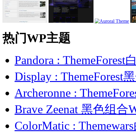
热门WP主题
Pandora : ThemeFo
Display : ThemeFor
Archeronne : Theme
Brave Zeenat 黑色组合
ColorMatic : Them