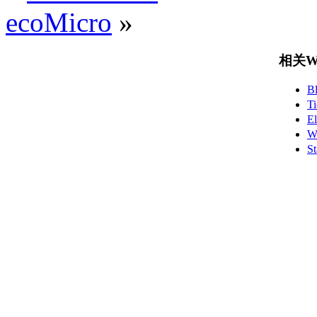
ecoMicro
»
相关Wo
B
T
E
W
S