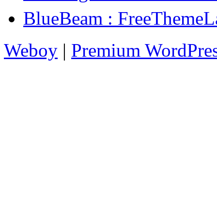
BlueBeam : FreeTh
Weboy
|
Premium WordPre