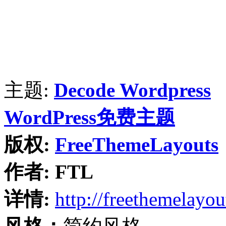
主题:
Decode Wordpress
WordPress免费主题
版权:
FreeThemeLayouts
作者:
FTL
详情:
http://freethemelayo