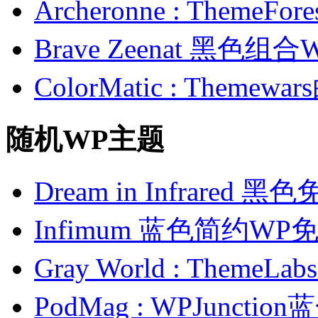
Archeronne : Theme
Brave Zeenat 黑色组合
ColorMatic : Them
随机WP主题
Dream in Infrared 
Infimum 蓝色简约W
Gray World : The
PodMag : WPJunct