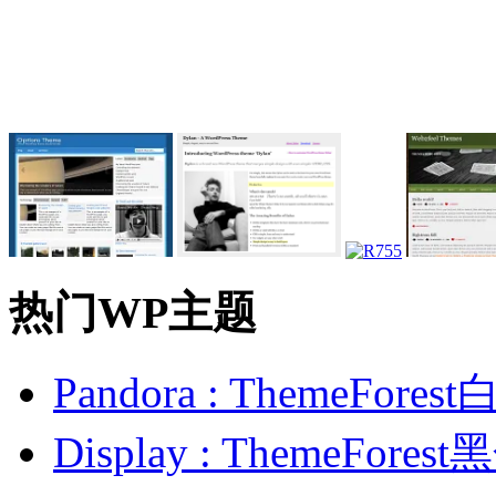
热门WP主题
Pandora : ThemeFo
Display : ThemeFor