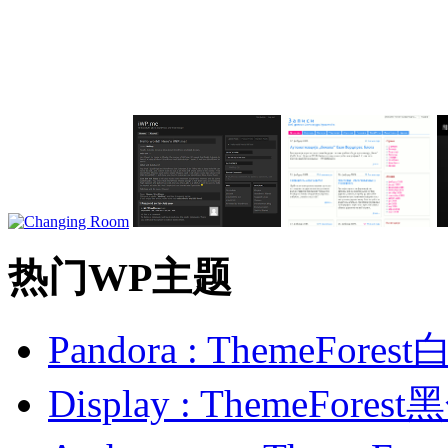
热门WP主题
Pandora : ThemeFo
Display : ThemeFor