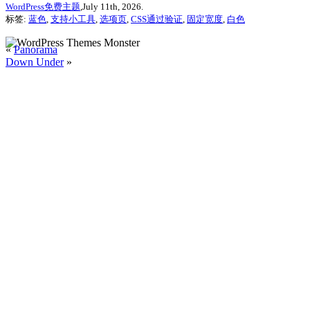
WordPress免费主题
,July 11th, 2026.
标签:
蓝色
,
支持小工具
,
选项页
,
CSS通过验证
,
固定宽度
,
白色
«
Panorama
Down Under
»