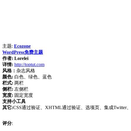
主题:
Ecozone
WordPress免费主题
作者:
Lorelei
详情:
http://toptut.com
风格：
杂志风格
颜色:
白色、绿色、蓝色
栏式:
两栏
侧栏:
左侧栏
宽度:
固定宽度
支持小工具
其它:
CSS通过验证、XHTML通过验证、选项页、集成Twitter
评分
: