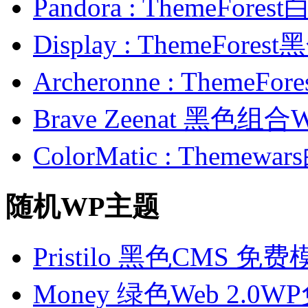
Pandora : ThemeFo
Display : ThemeFor
Archeronne : Theme
Brave Zeenat 黑色组合
ColorMatic : Them
随机WP主题
Pristilo 黑色CMS 免
Money 绿色Web 2.0