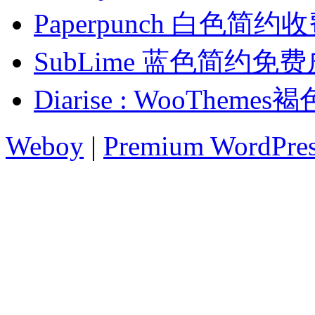
Paperpunch 白色简
SubLime 蓝色简约免
Diarise : WooThe
Weboy
|
Premium WordPre