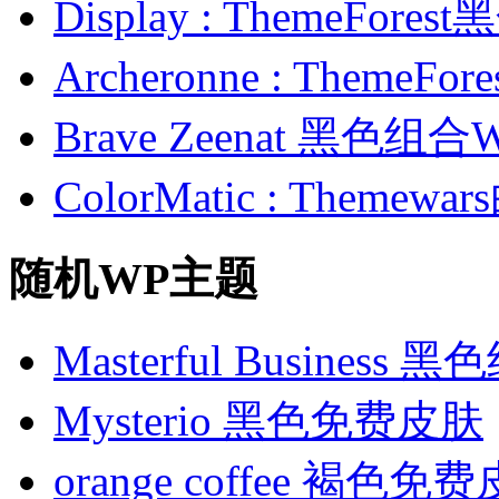
Display : ThemeFor
Archeronne : Theme
Brave Zeenat 黑色组合
ColorMatic : Them
随机WP主题
Masterful Busines
Mysterio 黑色免费皮肤
orange coffee 褐色免