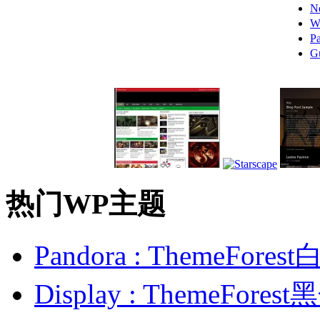
N
W
P
G
热门WP主题
Pandora : ThemeFo
Display : ThemeFor