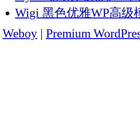
Wigi 黑色优雅WP高级
Weboy
|
Premium WordPre