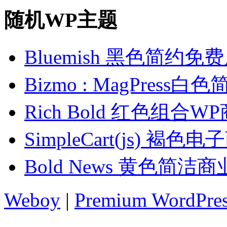
随机WP主题
Bluemish 黑色简约免
Bizmo : MagPres
Rich Bold 红色组合
SimpleCart(js) 
Bold News 黄色简洁
Weboy
|
Premium WordPre