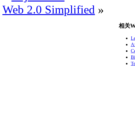
Web 2.0 Simplified
»
相关Wo
L
A
C
B
T