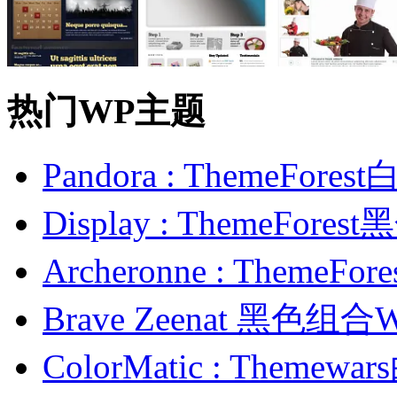
热门WP主题
Pandora : ThemeFo
Display : ThemeFor
Archeronne : Theme
Brave Zeenat 黑色组合
ColorMatic : Them