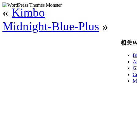
«
Kimbo
Midnight-Blue-Plus
»
相关Wo
B
A
G
C
M