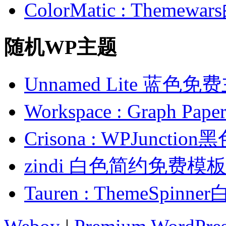
ColorMatic : Them
随机WP主题
Unnamed Lite 蓝色免
Workspace : Graph 
Crisona : WPJunct
zindi 白色简约免费模
Tauren : ThemeSp