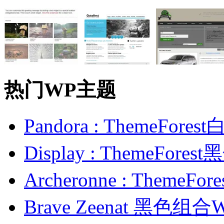
热门WP主题
Pandora : ThemeFo
Display : ThemeFor
Archeronne : Theme
Brave Zeenat 黑色组合