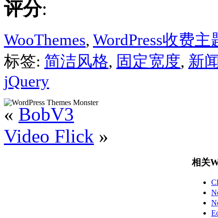
评分
:
WooThemes
,
WordPress收费主
标签:
简洁风格
,
固定宽度
,
新
jQuery
«
BobV3
Video Flick
»
相关Wo
C
N
N
E