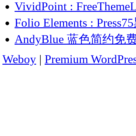
VividPoint : FreeT
Folio Elements : 
AndyBlue 蓝色简约免
Weboy
|
Premium WordPre