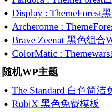
Display : ThemeFor
Archeronne : Theme
Brave Zeenat 黑色组合
ColorMatic : Them
随机WP主题
The Standard 白色
RubiX 黑色免费模板