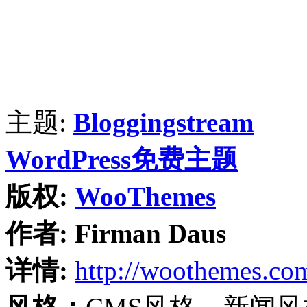
主题:
Bloggingstream
WordPress免费主题
版权:
WooThemes
作者:
Firman Daus
详情:
http://woothemes.co