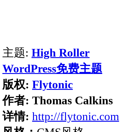
主题:
High Roller
WordPress免费主题
版权:
Flytonic
作者:
Thomas Calkins
详情:
http://flytonic.com