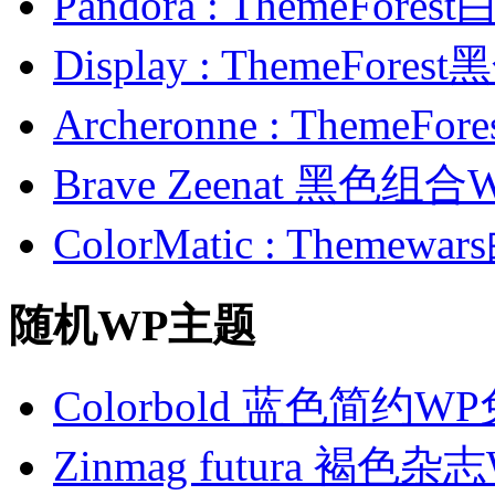
Pandora : ThemeFo
Display : ThemeFor
Archeronne : Theme
Brave Zeenat 黑色组合
ColorMatic : Them
随机WP主题
Colorbold 蓝色简约
Zinmag futura 褐