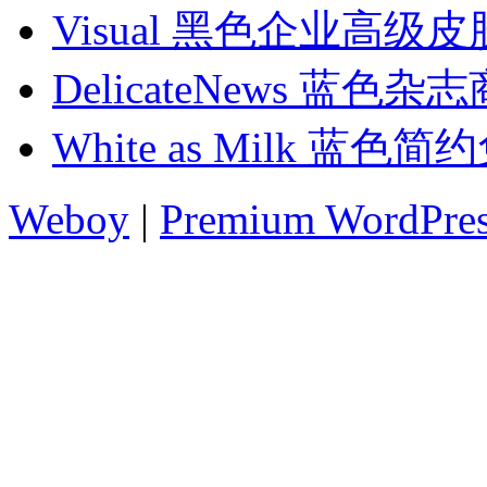
Visual 黑色企业高级皮
DelicateNews 蓝色
White as Milk 蓝色
Weboy
|
Premium WordPre