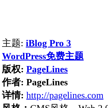
主题:
iBlog Pro 3
WordPress免费主题
版权:
PageLines
作者:
PageLines
详情:
http://pagelines.com