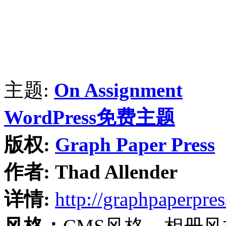
主题:
On Assignment
WordPress免费主题
版权:
Graph Paper Press
作者:
Thad Allender
详情:
http://graphpaperpre