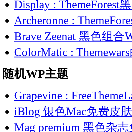
Display : ThemeFor
Archeronne : Theme
Brave Zeenat 黑色组合
ColorMatic : Them
随机WP主题
Grapevine : FreeT
iBlog 银色Mac免费皮
Mag premium 黑色