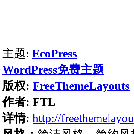
主题:
EcoPress
WordPress免费主题
版权:
FreeThemeLayouts
作者:
FTL
详情:
http://freethemelayo