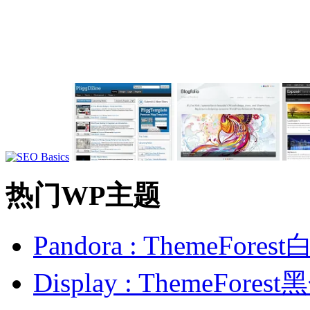
热门WP主题
Pandora : ThemeFo
Display : ThemeFor