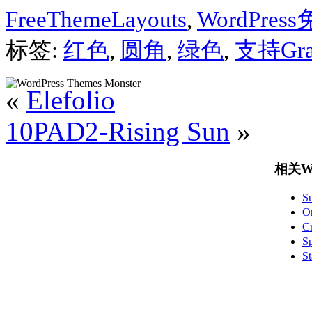
FreeThemeLayouts
,
WordPre
标签:
红色
,
圆角
,
绿色
,
支持Grav
«
Elefolio
10PAD2-Rising Sun
»
相关Wo
S
O
C
S
S