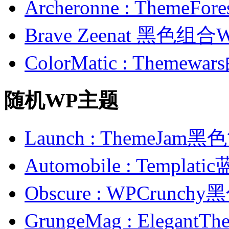
Archeronne : Theme
Brave Zeenat 黑色组合
ColorMatic : Them
随机WP主题
Launch : ThemeJ
Automobile : Temp
Obscure : WPCrun
GrungeMag : Elega