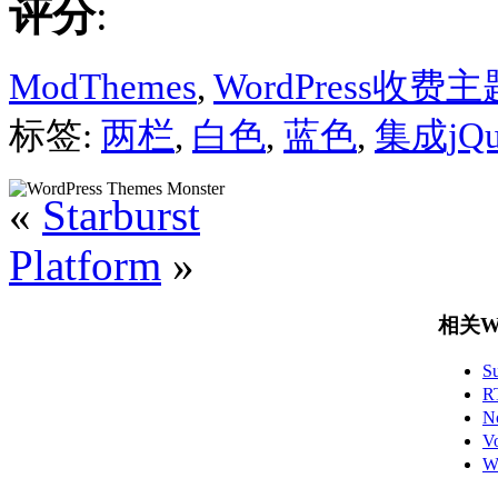
评分
:
ModThemes
,
WordPress收费主
标签:
两栏
,
白色
,
蓝色
,
集成jQu
«
Starburst
Platform
»
相关Wo
S
R
N
V
W