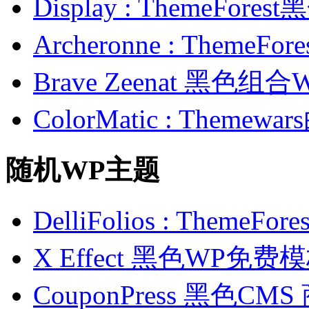
Display : ThemeFor
Archeronne : Theme
Brave Zeenat 黑色组合
ColorMatic : Them
随机WP主题
DelliFolios : Theme
X Effect 黑色WP免费
CouponPress 黑色CM