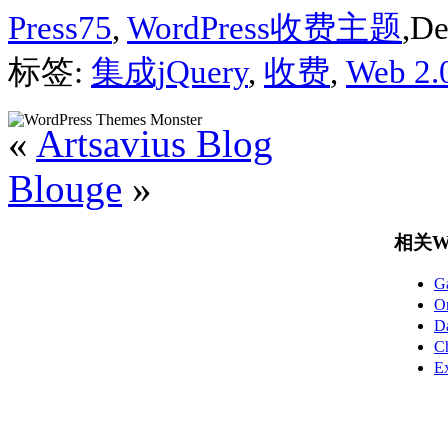
Press75
,
WordPress收费主题
,De
标签:
集成jQuery
,
收费
,
Web 2
«
Artsavius Blog
Blouge
»
相关Wo
G
O
D
C
E