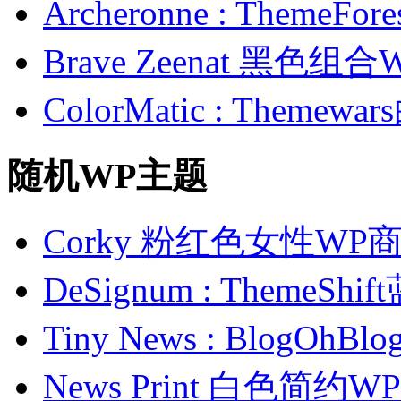
Archeronne : Theme
Brave Zeenat 黑色组合
ColorMatic : Them
随机WP主题
Corky 粉红色女性WP
DeSignum : Theme
Tiny News : Blog
News Print 白色简约