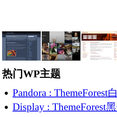
热门WP主题
Pandora : ThemeFo
Display : ThemeFor