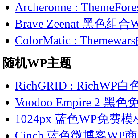
Archeronne : Theme
Brave Zeenat 黑色组合
ColorMatic : Them
随机WP主题
RichGRID : Rich
Voodoo Empire 2 
1024px 蓝色WP免费模
Cinch 蓝色微博客WP