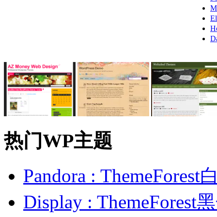
M
E
H
D
热门WP主题
Pandora : ThemeFo
Display : ThemeFor