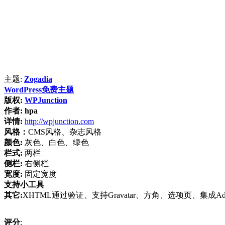
主题:
Zogadia
WordPress免费主题
版权:
WPJunction
作者:
hpa
详情:
http://wpjunction.com
风格：
CMS风格、杂志风格
颜色:
灰色、白色、绿色
栏式:
两栏
侧栏:
右侧栏
宽度:
固定宽度
支持小工具
其它:
XHTML通过验证、支持Gravatar、方角、选项页、集成AdS
评分
: