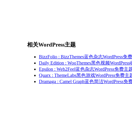
相关WordPress主题
BizzFolio : BizzThemes蓝色杂志WordPress
Daily Edition : WooThemes黑色视频WordPr
Epsilon : Web2Feel蓝色杂志WordPress免费主
Quarx : ThemeLabs黑色游戏WordPress免费主
Dramaga : Camel Graph蓝色简洁WordPress