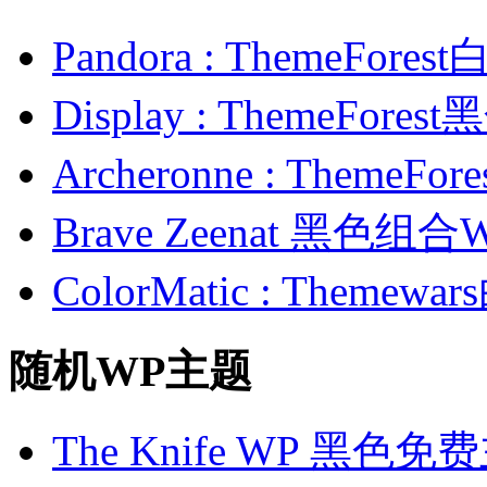
Pandora : ThemeFo
Display : ThemeFor
Archeronne : Theme
Brave Zeenat 黑色组合
ColorMatic : Them
随机WP主题
The Knife WP 黑色免