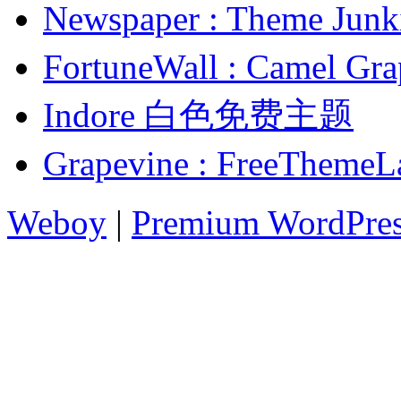
Newspaper : Theme
FortuneWall : Cam
Indore 白色免费主题
Grapevine : FreeT
Weboy
|
Premium WordPre