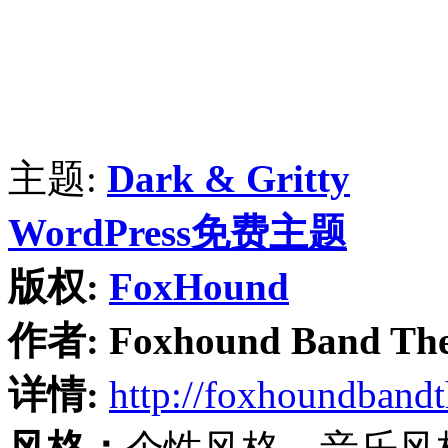
主题:
Dark & Gritty
WordPress免费主题
版权:
FoxHound
作者:
Foxhound Band Th
详情:
http://foxhoundband