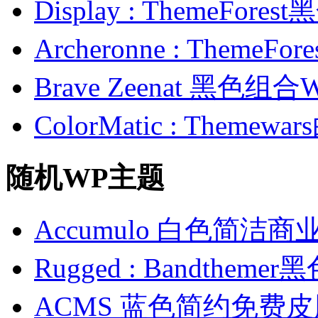
Display : ThemeFor
Archeronne : Theme
Brave Zeenat 黑色组合
ColorMatic : Them
随机WP主题
Accumulo 白色简洁商
Rugged : Bandthe
ACMS 蓝色简约免费皮