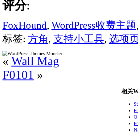
评分
:
FoxHound
,
WordPress收费主题
标签:
方角
,
支持小工具
,
选项
«
Wall Mag
F0101
»
相关Wo
S
F
Q
F
N