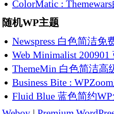
ColorMatic : Them
随机WP主题
Newspress 白色简洁
Web Minimalist 2
ThemeMin 白色简洁
Business Bite : 
Fluid Blue 蓝色简约
Weboy
|
Premium WordPre