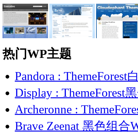
热门WP主题
Pandora : ThemeFo
Display : ThemeFor
Archeronne : Theme
Brave Zeenat 黑色组合