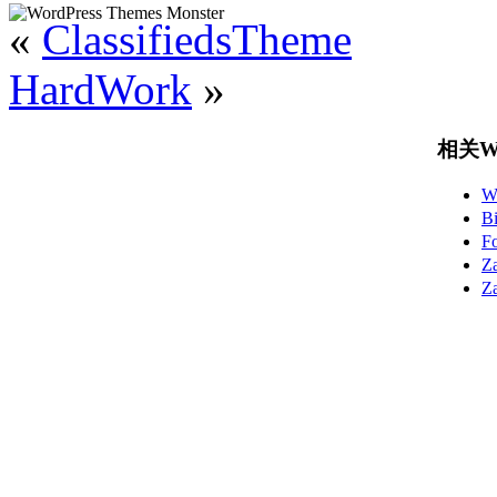
«
ClassifiedsTheme
HardWork
»
相关Wo
W
B
F
Z
Z