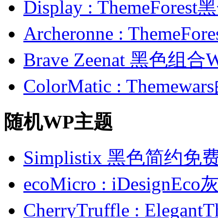
Display : ThemeFor
Archeronne : Theme
Brave Zeenat 黑色组合
ColorMatic : Them
随机WP主题
Simplistix 黑色简约
ecoMicro : iDesi
CherryTruffle : El