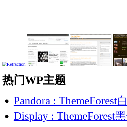
热门WP主题
Pandora : ThemeFo
Display : ThemeFor