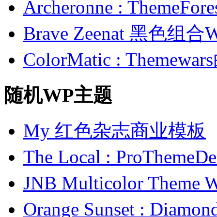
Archeronne : Theme
Brave Zeenat 黑色组合
ColorMatic : Them
随机WP主题
My 红色杂志商业模板
The Local : ProTh
JNB Multicolor The
Orange Sunset : Di