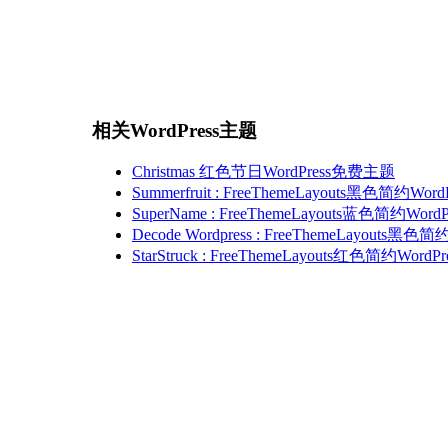
相关WordPress主题
Christmas 红色节日WordPress免费主题
Summerfruit : FreeThemeLayouts黑色简约Wo
SuperName : FreeThemeLayouts蓝色简约Wor
Decode Wordpress : FreeThemeLayouts黑
StarStruck : FreeThemeLayouts红色简约Wor