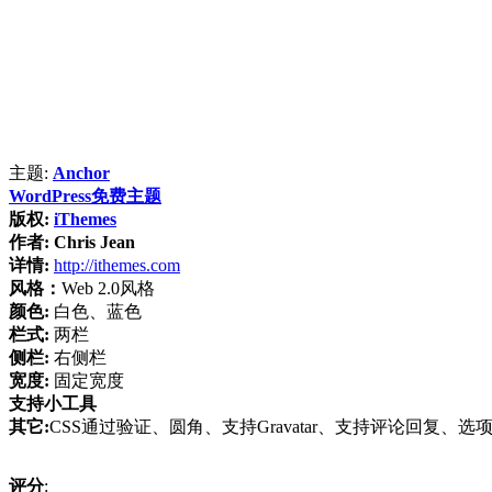
主题:
Anchor
WordPress免费主题
版权:
iThemes
作者:
Chris Jean
详情:
http://ithemes.com
风格：
Web 2.0风格
颜色:
白色、蓝色
栏式:
两栏
侧栏:
右侧栏
宽度:
固定宽度
支持小工具
其它:
CSS通过验证、圆角、支持Gravatar、支持评论回复、选项页
评分
: