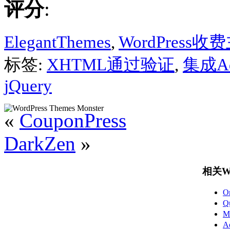
评分
:
ElegantThemes
,
WordPress收
标签:
XHTML通过验证
,
集成Ad
jQuery
«
CouponPress
DarkZen
»
相关Wo
O
Q
M
A