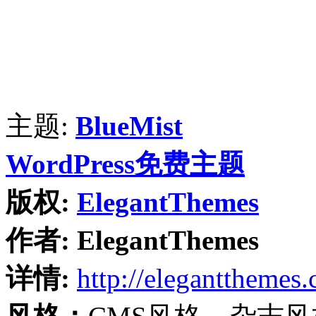
主题:
BlueMist
WordPress免费主题
版权:
ElegantThemes
作者:
ElegantThemes
详情:
http://elegantthemes