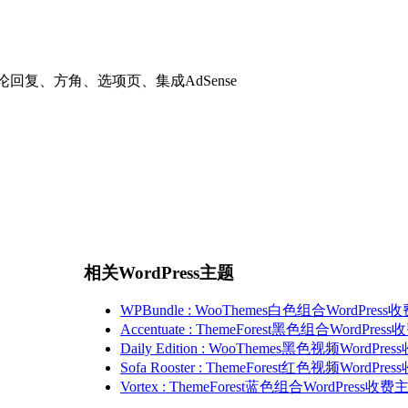
评论回复、方角、选项页、集成AdSense
相关WordPress主题
WPBundle : WooThemes白色组合WordPres
Accentuate : ThemeForest黑色组合WordPre
Daily Edition : WooThemes黑色视频WordPr
Sofa Rooster : ThemeForest红色视频WordPr
Vortex : ThemeForest蓝色组合WordPress收费